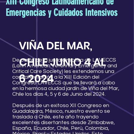
XIII Congreso Latinoamericano de
Emergencias y Cuidados Intensivos
VIÑA DEL MAR,
CHILE JUNIO 4 AL
De parte de la junta directiva de LAVECCS
(Latin American Veterinary Emergency and
Critical Care Society) les extendemos una
6 2024
cordial invitación a la XIII Edición del
Congreso LAVECCS que se llevará a cabo
en la hermosa ciudad jardín de Viña del Mar,
Chile los días 4, 5 y 6 de Junio del 2024.
Después de un exitoso XII Congreso en
Guadalajara, México, nuestro evento se
traslada a Chile, este año trayendo
excelentes disertantes desde Zimbabwe,
España, Ecuador, Chile, Perú, Colombia,
México, Brasil y Estados Unidos. Este