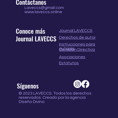
Contáctanos
Laveccs@gmail.com
www.laveccs.online
Conoce más
Journal LAVECCS
Journal LAVECCS
Derechos de autor
Instrucciones para
autores
Comisión Directiva
Asociaciones
Estatutos
Síguenos
© 2023 LAVECCS. Todos los derechos
reservados. Creado por la agencia
Diseño Divino.